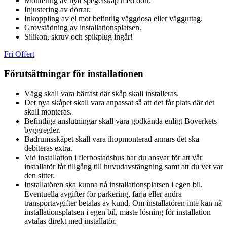
Montering av nytt spegelskåp med dörr.
Injustering av dörrar.
Inkoppling av el mot befintlig väggdosa eller vägguttag.
Grovstädning av installationsplatsen.
Silikon, skruv och spikplug ingår!
Fri Offert
Förutsättningar för installationen
Vägg skall vara bärfast där skåp skall installeras.
Det nya skåpet skall vara anpassat så att det får plats där det
skall monteras.
Befintliga anslutningar skall vara godkända enligt Boverkets
byggregler.
Badrumsskåpet skall vara ihopmonterad annars det ska
debiteras extra.
Vid installation i flerbostadshus har du ansvar för att vår
installatör får tillgång till huvudavstängning samt att du vet var
den sitter.
Installatören ska kunna nå installationsplatsen i egen bil.
Eventuella avgifter för parkering, färja eller andra
transportavgifter betalas av kund. Om installatören inte kan nå
installationsplatsen i egen bil, måste lösning för installation
avtalas direkt med installatör.