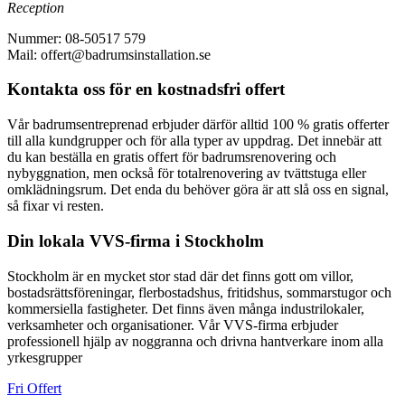
Reception
Nummer: 08-50517 579
Mail: offert@badrumsinstallation.se
Kontakta oss för en kostnadsfri offert
Vår badrumsentreprenad erbjuder därför alltid 100 % gratis offerter
till alla kundgrupper och för alla typer av uppdrag. Det innebär att
du kan beställa en gratis offert för badrumsrenovering och
nybyggnation, men också för totalrenovering av tvättstuga eller
omklädningsrum. Det enda du behöver göra är att slå oss en signal,
så fixar vi resten.
Din lokala VVS-firma i Stockholm
Stockholm är en mycket stor stad där det finns gott om villor,
bostadsrättsföreningar, flerbostadshus, fritidshus, sommarstugor och
kommersiella fastigheter. Det finns även många industrilokaler,
verksamheter och organisationer. Vår VVS-firma erbjuder
professionell hjälp av noggranna och drivna hantverkare inom alla
yrkesgrupper
Fri Offert