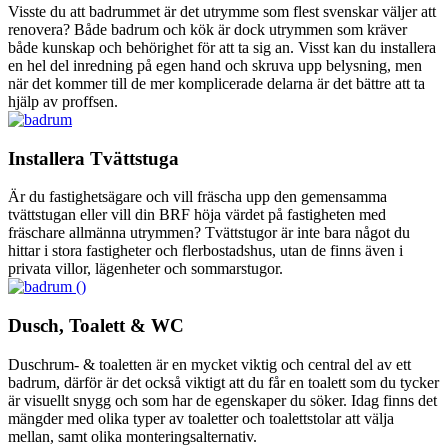
Visste du att badrummet är det utrymme som flest svenskar väljer att
renovera? Både badrum och kök är dock utrymmen som kräver
både kunskap och behörighet för att ta sig an. Visst kan du installera
en hel del inredning på egen hand och skruva upp belysning, men
när det kommer till de mer komplicerade delarna är det bättre att ta
hjälp av proffsen.
Installera Tvättstuga
Är du fastighetsägare och vill fräscha upp den gemensamma
tvättstugan eller vill din BRF höja värdet på fastigheten med
fräschare allmänna utrymmen? Tvättstugor är inte bara något du
hittar i stora fastigheter och flerbostadshus, utan de finns även i
privata villor, lägenheter och sommarstugor.
Dusch, Toalett & WC
Duschrum- & toaletten är en mycket viktig och central del av ett
badrum, därför är det också viktigt att du får en toalett som du tycker
är visuellt snygg och som har de egenskaper du söker. Idag finns det
mängder med olika typer av toaletter och toalettstolar att välja
mellan, samt olika monteringsalternativ.