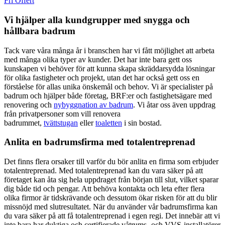
Fri Offert
Vi hjälper alla kundgrupper med snygga och
hållbara badrum
Tack vare våra många år i branschen har vi fått möjlighet att arbeta
med många olika typer av kunder. Det har inte bara gett oss
kunskapen vi behöver för att kunna skapa skräddarsydda lösningar
för olika fastigheter och projekt, utan det har också gett oss en
förståelse för allas unika önskemål och behov. Vi är specialister på
badrum och hjälper både företag, BRF:er och fastighetsägare med
renovering och
nybyggnation av badrum
. Vi åtar oss även uppdrag
från privatpersoner som vill renovera
badrummet,
tvättstugan
eller
toaletten
i sin bostad.
Anlita en badrumsfirma med totalentreprenad
Det finns flera orsaker till varför du bör anlita en firma som erbjuder
totalentreprenad. Med totalentreprenad kan du vara säker på att
företaget kan åta sig hela uppdraget från början till slut, vilket sparar
dig både tid och pengar. Att behöva kontakta och leta efter flera
olika firmor är tidskrävande och dessutom ökar risken för att du blir
missnöjd med slutresultatet. När du använder vår badrumsfirma kan
du vara säker på att få totalentreprenad i egen regi. Det innebär att vi
inte bara har duktiga och certifierade våtrums- och VVS-installatörer