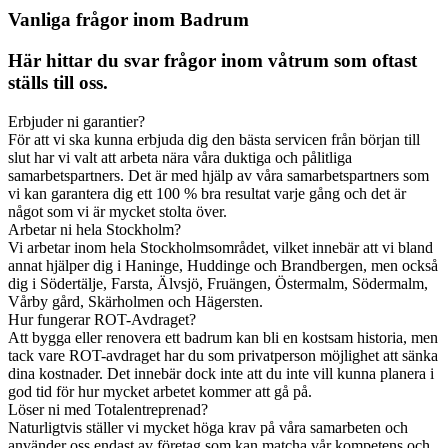
Vanliga frågor inom Badrum
Här hittar du svar frågor inom våtrum som oftast
ställs till oss.
Erbjuder ni garantier?
För att vi ska kunna erbjuda dig den bästa servicen från början till
slut har vi valt att arbeta nära våra duktiga och pålitliga
samarbetspartners. Det är med hjälp av våra samarbetspartners som
vi kan garantera dig ett 100 % bra resultat varje gång och det är
något som vi är mycket stolta över.
Arbetar ni hela Stockholm?
Vi arbetar inom hela Stockholmsområdet, vilket innebär att vi bland
annat hjälper dig i Haninge, Huddinge och Brandbergen, men också
dig i Södertälje, Farsta, Älvsjö, Fruängen, Östermalm, Södermalm,
Vårby gård, Skärholmen och Hägersten.
Hur fungerar ROT-Avdraget?
Att bygga eller renovera ett badrum kan bli en kostsam historia, men
tack vare ROT-avdraget har du som privatperson möjlighet att sänka
dina kostnader. Det innebär dock inte att du inte vill kunna planera i
god tid för hur mycket arbetet kommer att gå på.
Löser ni med Totalentreprenad?
Naturligtvis ställer vi mycket höga krav på våra samarbeten och
använder oss endast av företag som kan matcha vår kompetens och