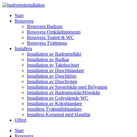
Skip
to
Start
content
Renovera
Renovera Badrum
Renovera Omklädningsrum
Renovera Toalett & WC
Renovera Tvättstuga
Installera
Installation av Badrumsfläkt
Installation av Badkar
Installation av Takduschset
Installation av Duschblandare
Installation av Duschhörn
Installation av Duschvägg
Installation av Spegelskåp med Belysning
Installation av Badrumsskåp/Högskåp
Installation av Golvstående WC
Installation av Köksblandare
Installera Tvättställsblandare
Installera Kommod med Handfat
Offert
Start
Renovera