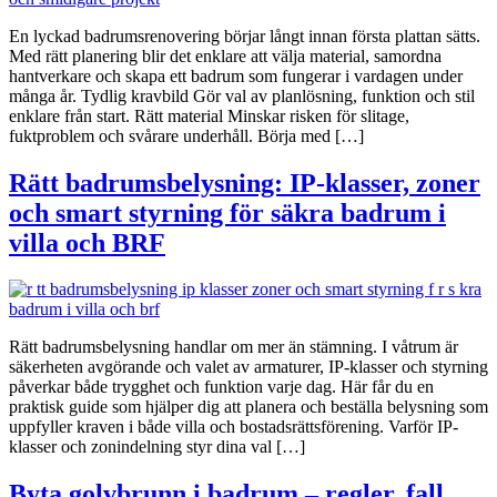
En lyckad badrumsrenovering börjar långt innan första plattan sätts.
Med rätt planering blir det enklare att välja material, samordna
hantverkare och skapa ett badrum som fungerar i vardagen under
många år. Tydlig kravbild Gör val av planlösning, funktion och stil
enklare från start. Rätt material Minskar risken för slitage,
fuktproblem och svårare underhåll. Börja med […]
Rätt badrumsbelysning: IP-klasser, zoner
och smart styrning för säkra badrum i
villa och BRF
Rätt badrumsbelysning handlar om mer än stämning. I våtrum är
säkerheten avgörande och valet av armaturer, IP-klasser och styrning
påverkar både trygghet och funktion varje dag. Här får du en
praktisk guide som hjälper dig att planera och beställa belysning som
uppfyller kraven i både villa och bostadsrättsförening. Varför IP-
klasser och zonindelning styr dina val […]
Byta golvbrunn i badrum – regler, fall,